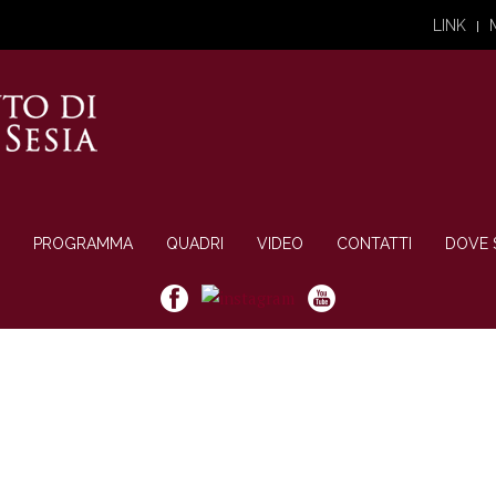
LINK
PROGRAMMA
QUADRI
VIDEO
CONTATTI
DOVE 
Una Passione
Quattro giorni di
ecitati in altret
attori non profess
0 Attori e Compa