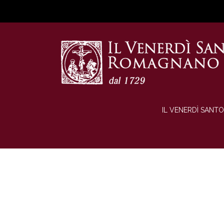
IL VENERDÌ SANTO
15 quadri r
Tutti 
35