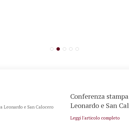
lunga tre secoli
presentazioni Itiner
Conferenza stampa 
Leonardo e San Ca
Leggi l'articolo completo