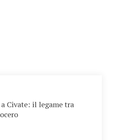
anti
a Civate: il legame tra
locero