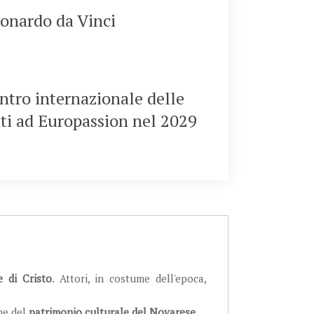
eonardo da Vinci
ontro internazionale delle
nti ad Europassion nel 2029
e di Cristo
. Attori, in costume dell'epoca,
me del
patrimonio culturale del Novarese
.