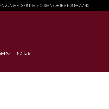
MANGIARE E DORMIRE
COSA VEDERE A ROMAGNANO
SIAMO
NOTIZIE
tanti luoghi
ionisti
rse