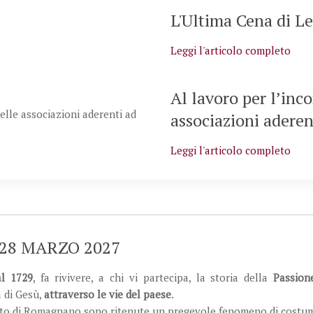
L'Ultima Cena di L
Leggi l'articolo completo
Al lavoro per l’inc
associazioni adere
Leggi l'articolo completo
 - 28 MARZO 2027
al 1729
, fa rivivere, a chi vi partecipa, la storia della
Passion
a di Gesù,
attraverso le vie del paese
.
nto di Romagnano sono ritenute un pregevole fenomeno di costu