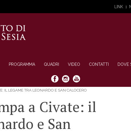
LINK
PROGRAMMA
QUADRI
VIDEO
CONTATTI
DOVE 
E: IL LEGAME TRA LEONARDO E SAN CALOCERO
mpa a Civate: il
nardo e San