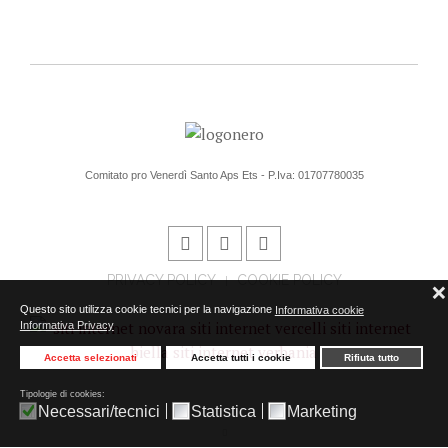
Comitato pro Venerdì Santo Aps Ets - P.Iva: 01707780035
PRIVACY POLICY
COOKIE POLICY
❌
Questo sito utilizza cookie tecnici per la navigazione
Informativa cookie
Informativa Privacy
Accetta selezionati
Accetta tutti i cookie
Rifiuta tutto
Tipologie di cookies:
Necessari/tecnici
Statistica
Marketing