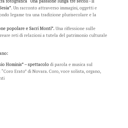
ra fotografica “Una passione lunga tre secoli - Il
Sesia”
. Un racconto attraverso immagini, oggetti e
fondo legame tra una tradizione plurisecolare e la
ne popolare e Sacri Monti”.
Una riflessione sulle
reare reti di relazioni a tutela del patrimonio culturale
vano:
ssio Hominis” – spettacolo
di parola e musica sul
 “Coro Erato” di Novara. Coro, voce solista, organo,
nti